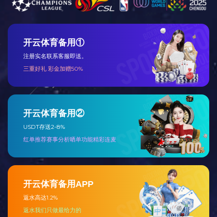
T）等加工制造设备。公司拥有优秀的技术人才，无论是钣
金的制造和九游在线官网j9的设计与生产都有非常丰富的经
验。能承接各种铜排、九游在线官网j9的零件的设计开发与
生产制造。
上一条：
叠层九游在线官网j9
下一条：
叠层九游在线官网j9
在线咨询
我们将在一个工作日内与您联系。请注意您的电子邮件。