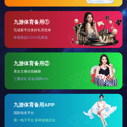
产品名称：
立即提交
相关产品