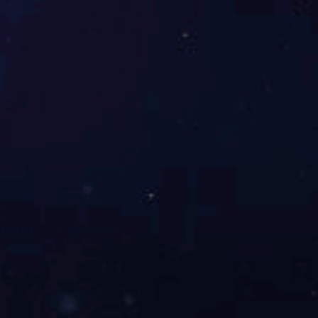
关于我们
九游在线官网j9是一家专业生产电力电子叠成九游在线官网j9、冲压
铜排、钣金制品的生产加工型企业。产品广泛应用于新能源领域、通
讯领域、和轨道交通领域。
Jiuyou J9（中国）
地址：
南通市崇川区观音山街道世伦路123号8幢
电话：
15251302760
桂衍岩 / Stone Gui
邮箱：
Stone.gui@nthhdq.cn