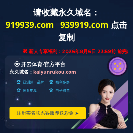
关于我们
ABOUT US
企业文化
资质荣誉
工艺技术
企业环境
资质荣誉