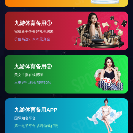
Jiuyou J9（中国）
地址：
南通市崇川区观音山街道世伦路123号8幢
电话：
15251302760
桂衍岩 / Stone Gui
邮箱：
Stone.gui@nthhdq.cn
快捷导航
网站首页
关于我们
产品中心
工艺技术
新闻中心
招贤纳士
Jiuyou J9（中
数字名片
国）
营业执照
网站建设：中企动力
南通
SEO
华体会买球（昆明）科技有限公司
|
开云电子体育_开云(中国)官网
|
米兰