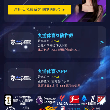
一种低压配电柜内集成铜九
一种工业九游在线官网j9热
游在线官网j9组件
压装置
一种具有定位结构的热压模
具
一种具有定位结构的九游在
线官网j9热压模具
一种具有防护功能的九游在
一种具有调节结构的铜排精
线官网j9结构
拉装置