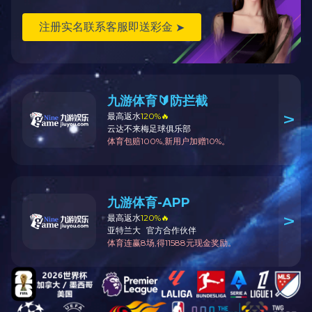
志立
质量至上、勇创名牌
辉恒
开拓进取、勇于创新
关于我们
九游在线官网j9是一家专业生产电力电子叠成九游在线官网j9、冲压
铜排、钣金制品的生产加工型企业。产品广泛应用于新能源领域、通
讯领域、和轨道交通领域。