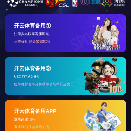
Jiuyou J9（中国）
地址：
南通市崇川区观音山街道世伦路123号8幢
电话：
15251302760
桂衍岩 / Stone Gui
邮箱：
Stone.gui@nthhdq.cn
快捷导航
网站首页
关于我们
产品中心
工艺技术
新闻中心
招贤纳士
Jiuyou J9（中
数字名片
国）
营业执照
网站建设：中企动力
南通
SEO